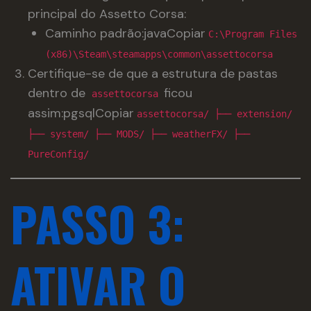
principal do Assetto Corsa:
Caminho padrão:javaCopiar
C:\Program Files
(x86)\Steam\steamapps\common\assettocorsa
Certifique-se de que a estrutura de pastas
dentro de
ficou
assettocorsa
assim:pgsqlCopiar
assettocorsa/ ├── extension/
├── system/ ├── MODS/ ├── weatherFX/ ├──
PureConfig/
PASSO 3:
ATIVAR O