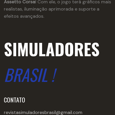
Assetto Corsa
! Com ele, o jogo terá gráficos mais
realistas, iluminação aprimorada e suporte a
efeitos avançados.
SIMULADORES
BRASIL !
CONTATO
revistasimuladoresbrasil@gmail.com