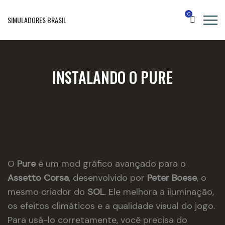
0
SIMULADORES BRASIL
INSTALANDO O PURE
O
Pure
é um mod gráfico avançado para o
Assetto Corsa
, desenvolvido por
Peter Boese
, o
mesmo criador do
SOL
. Ele melhora a iluminação,
os efeitos climáticos e a qualidade visual do jogo.
Para usá-lo corretamente, você precisa do