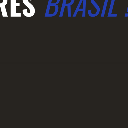
RES
BRASIL 