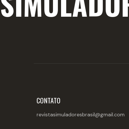
SIMULADO
CONTATO
revistasimuladoresbrasil@gmail.com