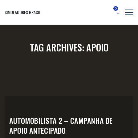
0
SIMULADORES BRASIL
TAG ARCHIVES:
APOIO
AUTOMOBILISTA 2 – CAMPANHA DE
APOIO ANTECIPADO