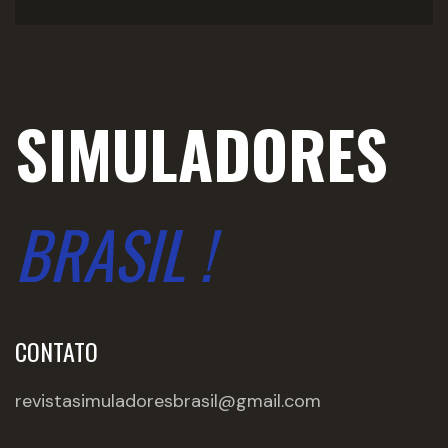
SIMULADORES
BRASIL !
CONTATO
revistasimuladoresbrasil@gmail.com