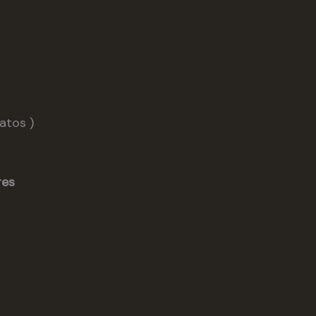
atos )
res