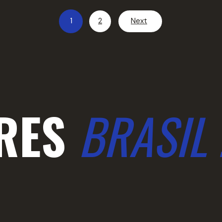
1
2
Next
RES
BRASIL 