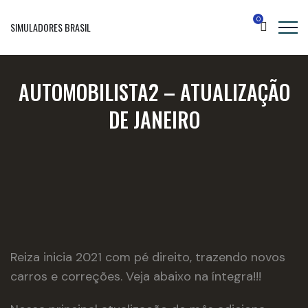
0
SIMULADORES BRASIL
AUTOMOBILISTA2 – ATUALIZAÇÃO
DE JANEIRO
Reiza inicia 2021 com pé direito, trazendo novos
carros e correções. Veja abaixo na íntegra!!!