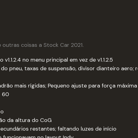
e outras coisas a Stock Car 2021.
v1.1.2.4 no menu principal em vez de v1.1.2.5
do pneu, taxas de suspensão, divisor dianteiro aero; 
drão mais rígidas; Pequeno ajuste para força máxima
s 60
ro
ão da altura do CoG
undários restantes; faltando luzes de início
o funcionavam no layout Indy