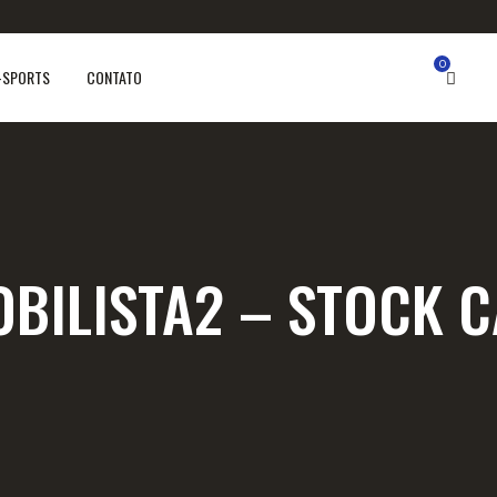
0
-SPORTS
CONTATO
BILISTA2 – STOCK C