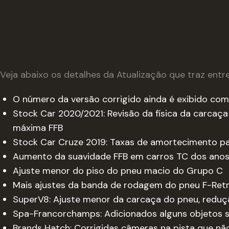
Veja abaixo os detalhes da Atualização que traz entr
O número da versão corrigido ainda é exibido como 
Stock Car 2020/2021: Revisão da física da carcaça 
máxima FFB
Stock Car Cruze 2019: Taxas de amortecimento pa
Aumento da suavidade FFB em carros TC dos ano
Ajuste menor do piso do pneu macio do Grupo C
Mais ajustes da banda de rodagem do pneu F-Ret
SuperV8: Ajuste menor da carcaça do pneu, reduç
Spa-Francorchamps: Adicionados alguns objetos sec
Brands Hatch: Corrigidas câmeras na pista que nã