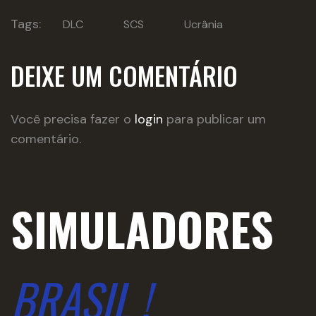
Tags:
DLC
SCS
Ucrânia
DEIXE UM COMENTÁRIO
Você precisa fazer o
login
para publicar um
comentário.
SIMULADORES
BRASIL !