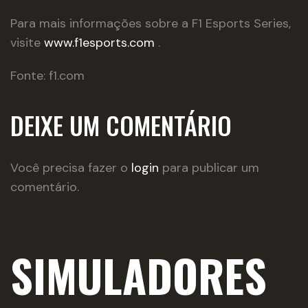
Para mais informações sobre a F1 Esports Series,
visite
www.f1esports.com
.
Fonte: f1.com
DEIXE UM COMENTÁRIO
Você precisa fazer o
login
para publicar um
comentário.
SIMULADORES