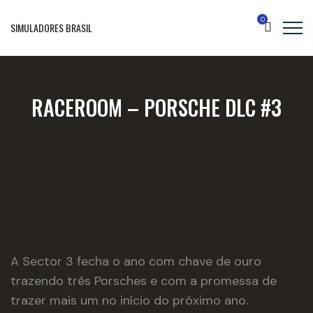
0
SIMULADORES BRASIL
RACEROOM – PORSCHE DLC #3
A Sector 3 fecha o ano com chave de ouro
trazendo três Porsches e com a promessa de
trazer mais um no início do próximo ano.