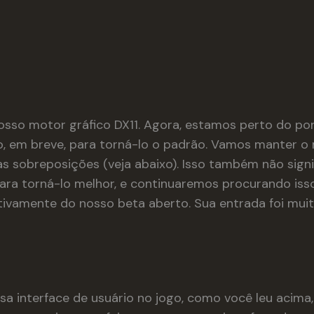
osso motor gráfico DX11. Agora, estamos perto do po
o, em breve, para torná-lo o padrão. Vamos manter
s sobreposições (veja abaixo). Isso também não sign
ara torná-lo melhor, e continuaremos procurando iss
amente do nosso beta aberto. Sua entrada foi muito ú
sa interface de usuário no jogo, como você leu acima