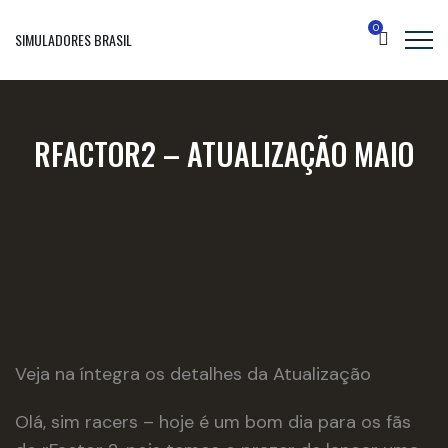
0
SIMULADORES BRASIL
RFACTOR2 – ATUALIZAÇÃO MAIO
Veja na íntegra os detalhes da Atualização
Olá, sim racers – hoje é um bom dia para os fãs