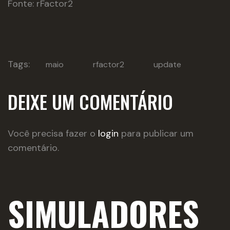
Fonte: rFactor2
Tags:
maio
rfactor2
update
DEIXE UM COMENTÁRIO
Você precisa fazer o
login
para publicar um
comentário.
SIMULADORES