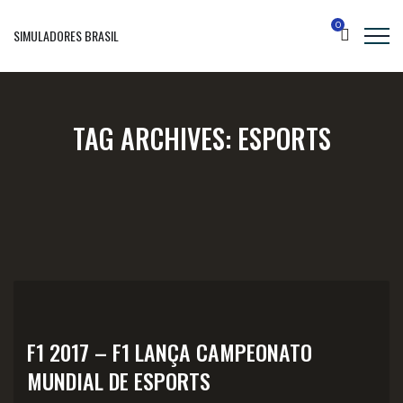
0
SIMULADORES BRASIL
TAG ARCHIVES:
ESPORTS
F1 2017 – F1 LANÇA CAMPEONATO
MUNDIAL DE ESPORTS