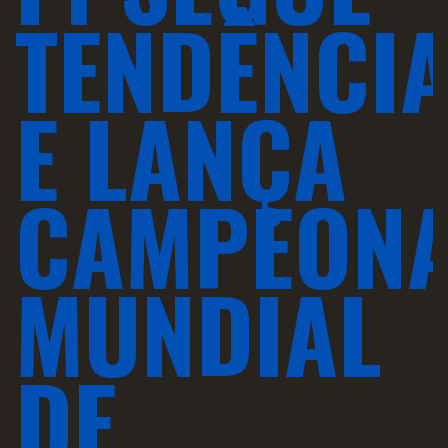
TENDÊNCI
E LANÇA
CAMPEON
MUNDIAL
DE