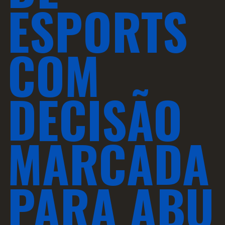
ESPORTS
COM
DECISÃO
MARCADA
PARA ABU